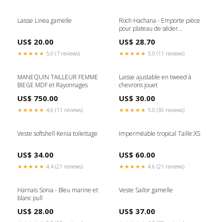
Laisse Linea gamelle
Roch Hachana - Emporte pièce
pour plateau de séder
personnalisé + vérines
US$ 20.00
US$ 28.70
Couleur:Cuivre
★★★★★
5.0 (7 reviews)
★★★★★
5.0 (11 reviews)
MANEQUIN TAILLEUR FEMME
Laisse ajustable en tweed à
BIEGE MDF et Rayonnages
chevrons jouet
US$ 750.00
US$ 30.00
★★★★★
4.6 (11 reviews)
★★★★★
5.0 (30 reviews)
Veste softshell Kenia toilettage
Imperméable tropical Taille:XS
US$ 34.00
US$ 60.00
★★★★★
4.4 (21 reviews)
★★★★★
4.6 (21 reviews)
Harnais Sonia - Bleu marine et
Veste Sailor gamelle
blanc pull
US$ 28.00
US$ 37.00