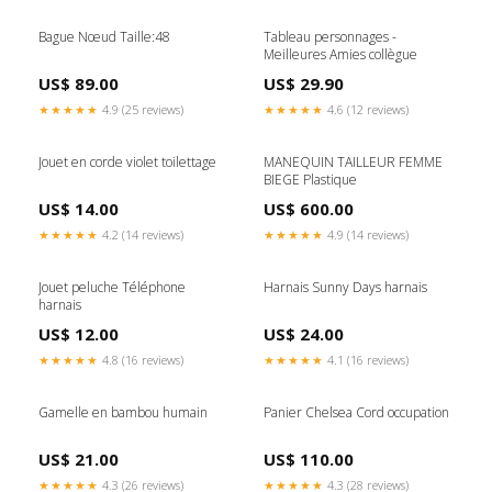
Bague Nœud Taille:48
Tableau personnages -
Meilleures Amies collègue
US$ 89.00
US$ 29.90
★★★★★
4.9 (25 reviews)
★★★★★
4.6 (12 reviews)
Jouet en corde violet toilettage
MANEQUIN TAILLEUR FEMME
BIEGE Plastique
US$ 14.00
US$ 600.00
★★★★★
4.2 (14 reviews)
★★★★★
4.9 (14 reviews)
Jouet peluche Téléphone
Harnais Sunny Days harnais
harnais
US$ 12.00
US$ 24.00
★★★★★
4.8 (16 reviews)
★★★★★
4.1 (16 reviews)
Gamelle en bambou humain
Panier Chelsea Cord occupation
US$ 21.00
US$ 110.00
★★★★★
4.3 (26 reviews)
★★★★★
4.3 (28 reviews)