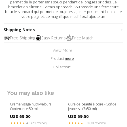
permet de le porter sans souci pendant de longues priodes. Le
bracelet en silicone Garmin Approach S50 possde une fermeture
boucle standard qui permet de toujours lajuster prcisment la taille de
votre poignet. Le magnifique motif floral ajoute un
Shipping Notes
Free Shipping
Easy Returns
Price Match
View More
Product
more
Collection:
You may also like
Crème visage nutri-velours
Cure de beauté à boire - Soif de
Contenance:50 ml
jeunesse (7x50 ml)
Contenance:50 ml
US$ 69.00
US$ 59.50
★★★★★
4.8 (28 reviews)
★★★★★
5.0 (30 reviews)