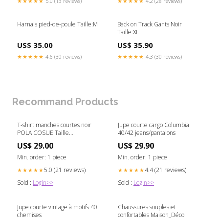
★★★★★
5.0 (13 reviews)
★★★★★
4.2 (28 reviews)
Harnais pied-de-poule Taille:M
Back on Track Gants Noir
Taille:XL
US$ 35.00
US$ 35.90
★★★★★
4.6 (30 reviews)
★★★★★
4.3 (30 reviews)
Recommand Products
T-shirt manches courtes noir
Jupe courte cargo Columbia
POLA COSUE Taille
40/42 jeans/pantalons
vêtement:M
US$ 29.00
US$ 29.90
Min. order: 1 piece
Min. order: 1 piece
5.0 (21 reviews)
4.4 (21 reviews)
★★★★★
★★★★★
Sold :
Login>>
Sold :
Login>>
Jupe courte vintage à motifs 40
Chaussures souples et
chemises
confortables Maison_Déco