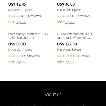
US$ 12.45
US$ 40.00
Min. order: 1 piece
Min. order: 1 piece
4.0 (30 reviews)
5.0 (29 reviews)
★★★★★
★★★★★
Sold :
Login>>
Sold :
Login>>
Boots brandy / marines YEDOS
Cuir collector marron PILOT
Taille chaussures:43
ATLAS Taille vêtement:2XL
US$ 83.93
US$ 322.50
Min. order: 1 piece
Min. order: 1 piece
4.5 (5 reviews)
4.3 (13 reviews)
★★★★★
★★★★★
Sold :
Login>>
Sold :
Login>>
ABOUT US